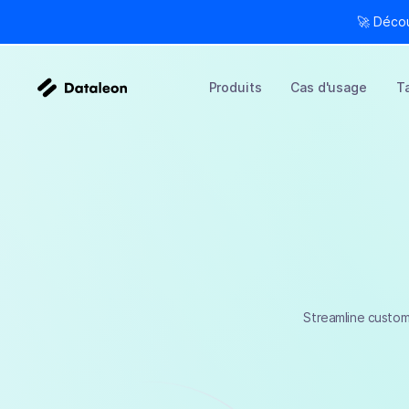
🚀 Déco
Produits
Cas d'usage
Ta
Streamline custome