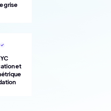
e grise
KYC
cation et
étrique
dation