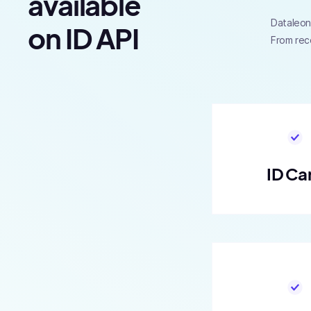
available
Dataleon 
on ID API
From rec
ID Ca