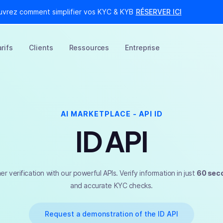
uvrez comment simplifier vos KYC & KYB
RÉSERVER ICI
rifs
Clients
Ressources
Entreprise
AI MARKETPLACE - API ID
ID API
r verification with our powerful APIs. Verify information in just
60 sec
and accurate KYC checks.
Request a demonstration of the ID API