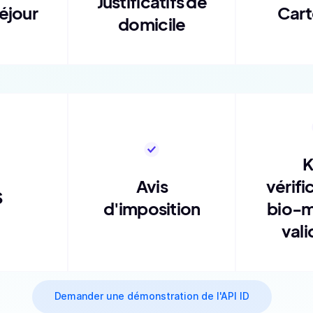
Justificatifs de
séjour
Cart
domicile
Avis
vérifi
S
d'imposition
bio-m
vali
Demander une démonstration de l'API ID