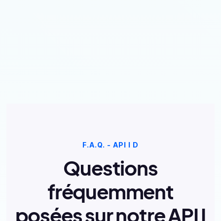
F.A.Q. - API I D
Questions
fréquemment
posées sur notre API I