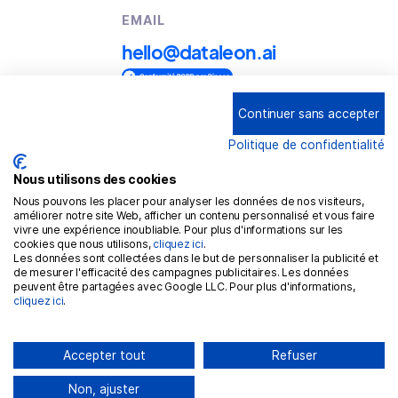
EMAIL
hello@dataleon.ai
Continuer sans accepter
Copyright © 2025
Dataleon
Politique de confidentialité
Conditions générales d'utilisation
Mention légales
Nous utilisons des cookies
Nous pouvons les placer pour analyser les données de nos visiteurs,
Politique de confidentialité
améliorer notre site Web, afficher un contenu personnalisé et vous faire
vivre une expérience inoubliable. Pour plus d'informations sur les
Politique de cookies
cookies que nous utilisons,
cliquez ici
.
Les données sont collectées dans le but de personnaliser la publicité et
RGPD
de mesurer l'efficacité des campagnes publicitaires. Les données
peuvent être partagées avec Google LLC. Pour plus d'informations,
cliquez ici
.
Accepter tout
Refuser
Non, ajuster