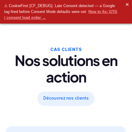
✕
⚠ CookieFirst [CF_DEBUG]: Late Consent detected — a Google
tag fired before Consent Mode defaults were set.
How to fix: GTG
/ consent load order →
CAS CLIENTS
Nos solutions en
action
Découvrez nos clients