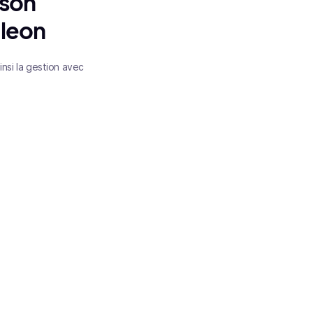
 son
aleon
nsi la gestion avec
stiné aux entrepreneurs.
vers le succès avec une
BA Business a choisi