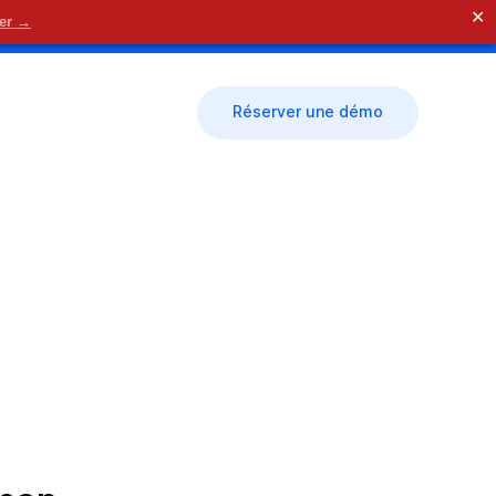
✕
der →
🗓 Nous contacter
Réserver une démo