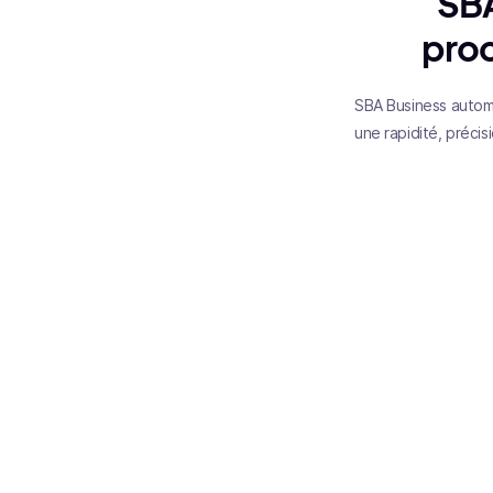
SBA
proc
SBA Business automa
une rapidité, précis
SBA Compta est un cabin
Leur mission est d'aid
Après avoir comparé