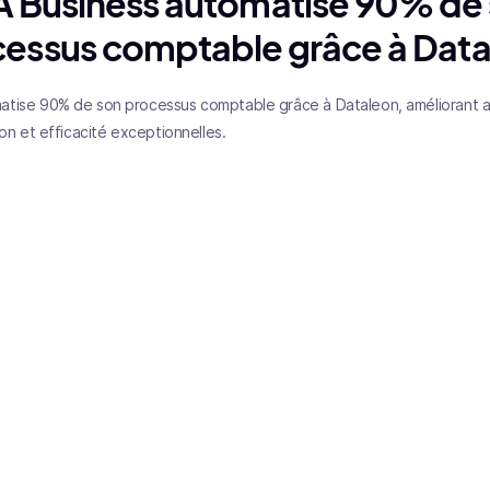
 Business automatise 90% de
essus comptable grâce à Dat
tise 90% de son processus comptable grâce à Dataleon, améliorant ai
ion et efficacité exceptionnelles.
Introduction
et de comptabilité et de conseil innovant et en croissance de
er les cadres à mieux gérer leur entreprise, et les accompagner 
expertise comptable numérique de qualité.
 plusieurs solutions de traitement automatique des données. S