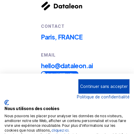
CONTACT
Paris, FRANCE
EMAIL
hello@dataleon.ai
Continuer sans accepter
Copyright © 2025
Dataleon
Politique de confidentialité
Term conditions of use
Legal mentions
Nous utilisons des cookies
Nous pouvons les placer pour analyser les données de nos visiteurs,
Confidentiality policy
améliorer notre site Web, afficher un contenu personnalisé et vous faire
vivre une expérience inoubliable. Pour plus d'informations sur les
Cookies policy
cookies que nous utilisons,
cliquez ici
.