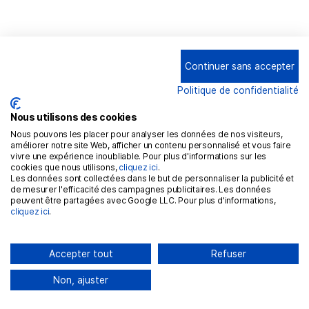
Continuer sans accepter
Politique de confidentialité
Nous utilisons des cookies
Nous pouvons les placer pour analyser les données de nos visiteurs,
améliorer notre site Web, afficher un contenu personnalisé et vous faire
vivre une expérience inoubliable. Pour plus d'informations sur les
cookies que nous utilisons,
cliquez ici
.
Les données sont collectées dans le but de personnaliser la publicité et
de mesurer l'efficacité des campagnes publicitaires. Les données
peuvent être partagées avec Google LLC. Pour plus d'informations,
cliquez ici
.
Actualités
IA et conformité réglementaire : Un mariage parfait
Accepter tout
Refuser
·
MICHEL
AUGUST 13, 2024
Non, ajuster