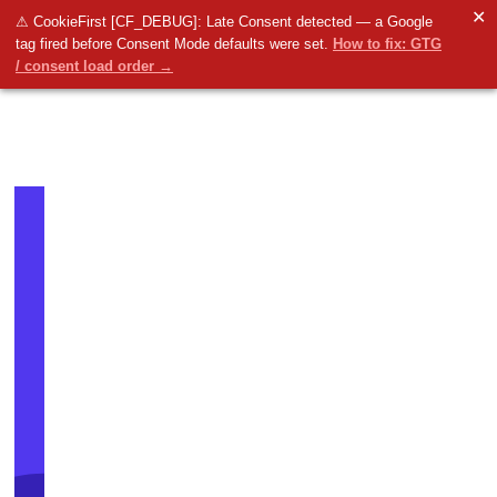
✕
⚠ CookieFirst [CF_DEBUG]: Late Consent detected — a Google
tag fired before Consent Mode defaults were set.
How to fix: GTG
/ consent load order →