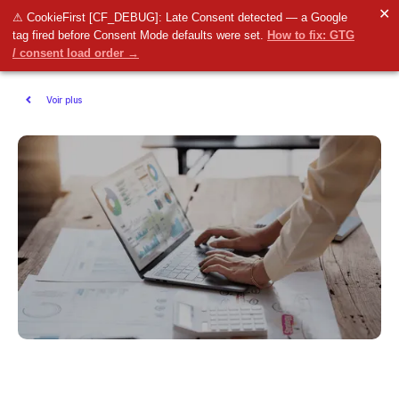
✕
⚠ CookieFirst [CF_DEBUG]: Late Consent detected — a Google
tag fired before Consent Mode defaults were set.
How to fix: GTG
/ consent load order →
Voir plus