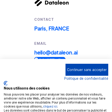
CONTACT
Paris, FRANCE
EMAIL
hello@dataleon.ai
Continuer sans accepter
Copyright © 2025
Dataleon
Politique de confidentialité
Conditions générales d'utilisation
Mention légales
Nous utilisons des cookies
Nous pouvons les placer pour analyser les données de nos visiteurs,
Politique de confidentialité
améliorer notre site Web, afficher un contenu personnalisé et vous faire
vivre une expérience inoubliable. Pour plus d'informations sur les
Politique de cookies
cookies que nous utilisons,
cliquez ici
.
Les données sont collectées dans le but de personnaliser la publicité et
RGPD