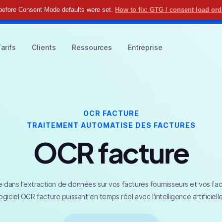
before Consent Mode defaults were set.
How to fix: GTG / consent load or
uvrez comment simplifier vos KYC & KYB
RÉSERVER ICI
arifs
Clients
Ressources
Entreprise
OCR FACTURE
TRAITEMENT AUTOMATISE DES FACTURES
OCR facture
 dans l'extraction de données sur vos factures fournisseurs et vos fact
logiciel OCR facture puissant en temps réel avec l'intelligence artificielle