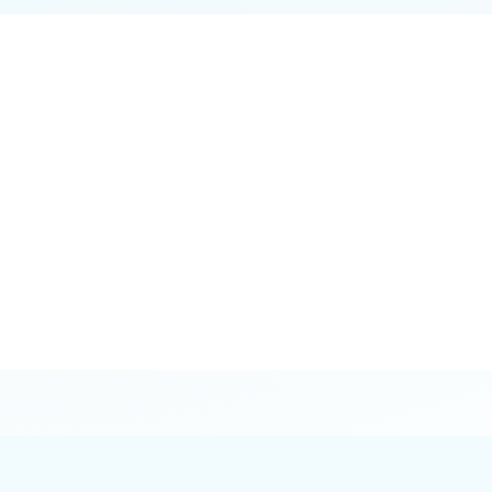
 la
i
Dates
la
Extraction de la date de facture et la date
d'émission de la facture