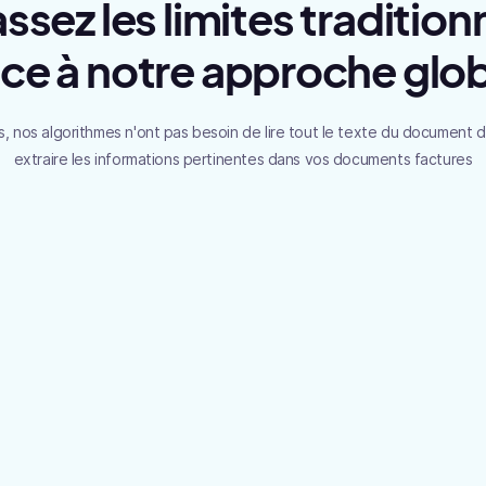
sez les limites tradition
Montants
ce à notre approche glo
Extraction des montants TTC, Hors-ta
et multi-taxes de la facture
 nos algorithmes n'ont pas besoin de lire tout le texte du document 
extraire les informations pertinentes dans vos documents factures
Lignes
Extraction des lignes de la facture avec
désignation, quantité, et montant HT