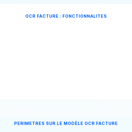
OCR FACTURE : FONCTIONNALITES
Tiers
Récupération du nom du fournisseur de
facture et du nom du destinataire, ains
que les adresses correspondants dans 
facture
PERIMETRES SUR LE MODÈLE OCR FACTURE