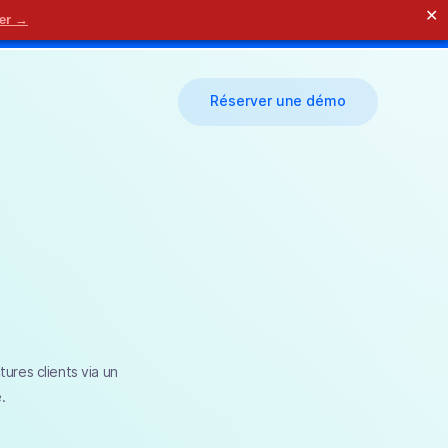
✕
der →
🗓 Nous contacter
Réserver une démo
ures clients via un
.