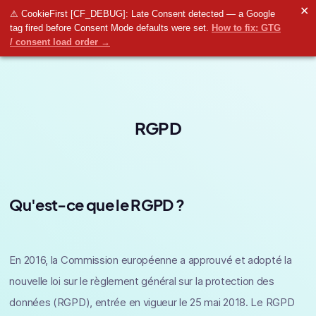
✕
⚠ CookieFirst [CF_DEBUG]: Late Consent detected — a Google
tag fired before Consent Mode defaults were set.
How to fix: GTG
/ consent load order →
RGPD
Qu'est-ce que le RGPD ?
En 2016, la Commission européenne a approuvé et adopté la
nouvelle loi sur le règlement général sur la protection des
données (RGPD), entrée en vigueur le 25 mai 2018. Le RGPD