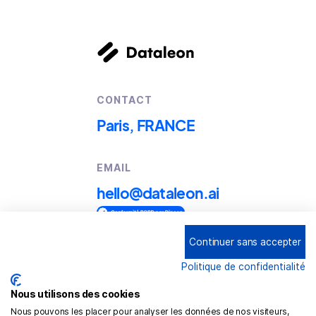
CONTACT
Paris, FRANCE
EMAIL
hello@dataleon.ai
Continuer sans accepter
Copyright © 2025
Dataleon
Politique de confidentialité
Conditions générales d'utilisation
Mention légales
Nous utilisons des cookies
Nous pouvons les placer pour analyser les données de nos visiteurs,
Politique de confidentialité