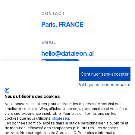
CONTACT
Paris, FRANCE
EMAIL
hello@dataleon.ai
Continuer sans accepter
Copyright © 2025
Dataleon
Politique de confidentialité
Conditions générales d'utilisation
Mention légales
Nous utilisons des cookies
Nous pouvons les placer pour analyser les données de nos visiteurs,
Politique de confidentialité
améliorer notre site Web, afficher un contenu personnalisé et vous faire
vivre une expérience inoubliable. Pour plus d'informations sur les
Politique de cookies
cookies que nous utilisons,
cliquez ici
.
Les données sont collectées dans le but de personnaliser la publicité et
RGPD
de mesurer l'efficacité des campagnes publicitaires. Les données
peuvent être partagées avec Google LLC. Pour plus d'informations,