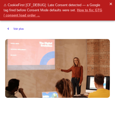
✕
⚠ CookieFirst [CF_DEBUG]: Late Consent detected — a Google
tag fired before Consent Mode defaults were set.
How to fix: GTG
/ consent load order →
Voir plus