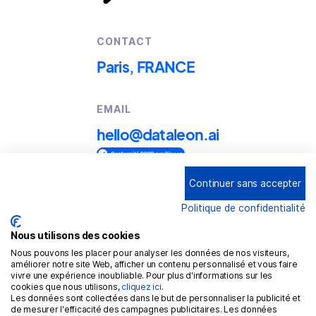
CONTACT
Paris, FRANCE
EMAIL
hello@dataleon.ai
Continuer sans accepter
Copyright © 2025
Dataleon
Politique de confidentialité
Term conditions of use
Legal mentions
Nous utilisons des cookies
Nous pouvons les placer pour analyser les données de nos visiteurs,
Confidentiality policy
améliorer notre site Web, afficher un contenu personnalisé et vous faire
vivre une expérience inoubliable. Pour plus d'informations sur les
Cookies policy
cookies que nous utilisons,
cliquez ici
.
Les données sont collectées dans le but de personnaliser la publicité et
GDPR
de mesurer l'efficacité des campagnes publicitaires. Les données