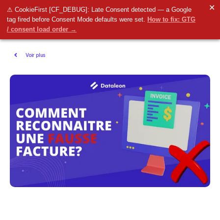
✕
⚠ CookieFirst [CF_DEBUG]: Late Consent detected — a Google
tag fired before Consent Mode defaults were set.
How to fix: GTG
/ consent load order →
Voir plus