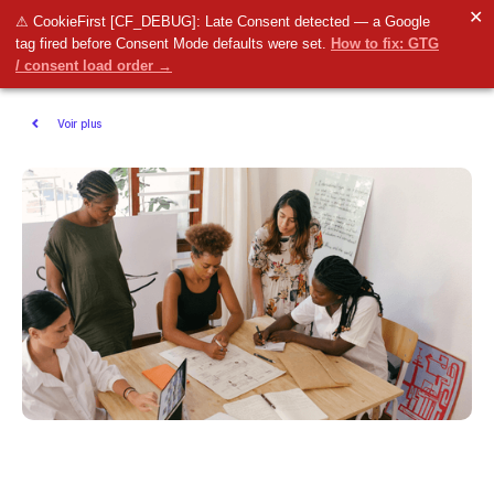
✕
⚠ CookieFirst [CF_DEBUG]: Late Consent detected — a Google
tag fired before Consent Mode defaults were set.
How to fix: GTG
/ consent load order →
Voir plus