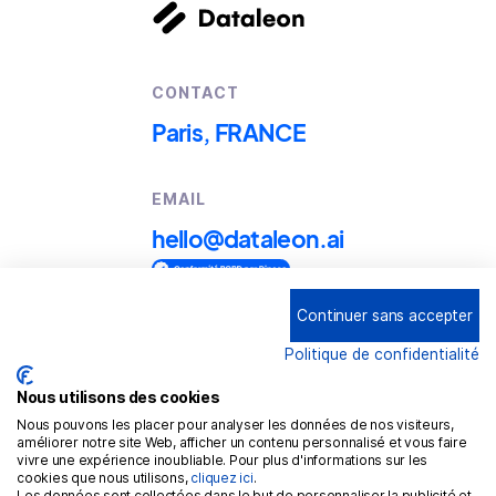
CONTACT
Paris, FRANCE
EMAIL
hello@dataleon.ai
Continuer sans accepter
Copyright © 2025
Dataleon
Politique de confidentialité
Term conditions of use
Legal mentions
Nous utilisons des cookies
Nous pouvons les placer pour analyser les données de nos visiteurs,
Confidentiality policy
améliorer notre site Web, afficher un contenu personnalisé et vous faire
vivre une expérience inoubliable. Pour plus d'informations sur les
Cookies policy
cookies que nous utilisons,
cliquez ici
.
Les données sont collectées dans le but de personnaliser la publicité et