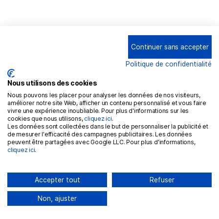
Continuer sans accepter
Politique de confidentialité
Nous utilisons des cookies
Nous pouvons les placer pour analyser les données de nos visiteurs,
améliorer notre site Web, afficher un contenu personnalisé et vous faire
vivre une expérience inoubliable. Pour plus d'informations sur les
cookies que nous utilisons,
cliquez ici
.
Les données sont collectées dans le but de personnaliser la publicité et
de mesurer l'efficacité des campagnes publicitaires. Les données
peuvent être partagées avec Google LLC. Pour plus d'informations,
Knowledge base
cliquez ici
.
The importance of data privacy in SaaS: protecting user
information in the digital age
Accepter tout
Refuser
·
EMILIE
APRIL 4, 2025
Non, ajuster