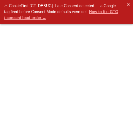
✕
⚠ CookieFirst [CF_DEBUG]: Late Consent detected — a Google
tag fired before Consent Mode defaults were set.
How to fix: GTG
/ consent load order →
Knowledge base