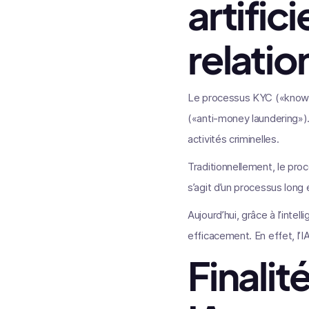
artific
relatio
Le processus KYC («know y
(«anti-money laundering»). E
activités criminelles.
Traditionnellement, le pro
s’agit d’un processus long
Aujourd’hui, grâce à l’inte
efficacement. En effet, l’I
Finali