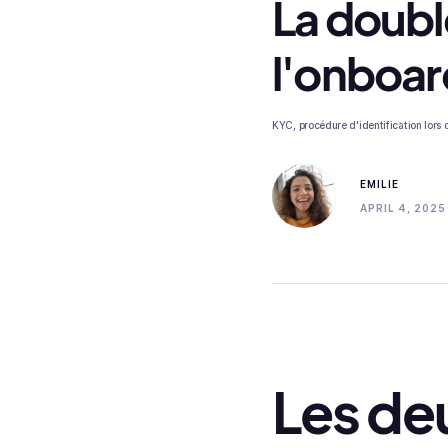
La double
l'onboar
KYC, procédure d'identification lors d
EMILIE
APRIL 4, 2025
Les de