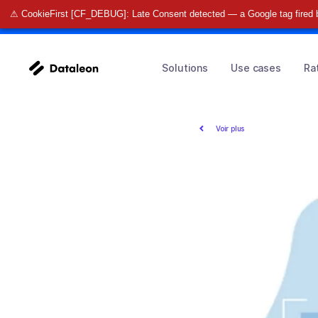
⚠ CookieFirst [CF_DEBUG]: Late Consent detected — a Google tag fired 
🚀 Find o
Solutions
Use cases
Ra
Voir plus