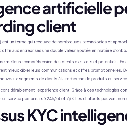
igence artificielle p
ding client
e (IA) est un terme qui recouvre de nombreuses technologies et approc
t offrir aux entreprises une double valeur ajoutée en matière d'onboa
une meilleure compréhension des clients existants et potentiels. En
vent mieux cibler leurs communications et offres promotionnelles. De 
s nouveaux segments de clients à la recherche de produits ou services
er considérablement l'expérience client. Grâce à des technologies co
r un service personnalisé 24h/24 et 7j/7. Les chatbots peuvent non
sus KYC intellige