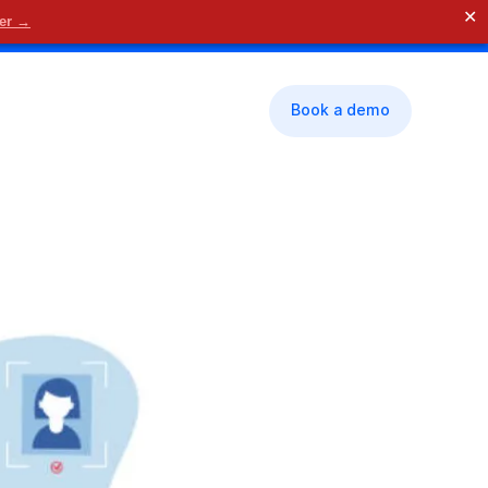
✕
der →
🗓 Contact us
Book a demo