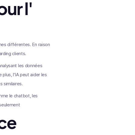
our l'
hes différentes. En raison
rding clients.
 analysant les données
plus, l'IA peut aider les
 similaires.
mme le chatbot, les
 seulement
nce