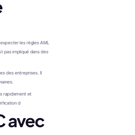
e
respecter les règles AML
’est pas impliqué dans des
s des entreprises. Il
maines.
lus rapidement et
ification d
C avec