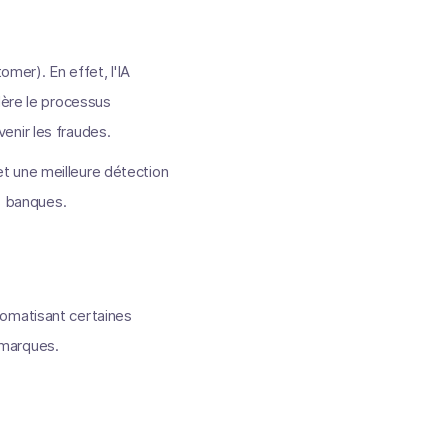
omer). En effet, l'IA
lère le processus
enir les fraudes.
 et une meilleure détection
es banques.
automatisant certaines
s marques.