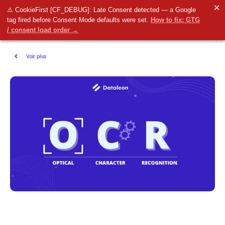
✕
⚠ CookieFirst [CF_DEBUG]: Late Consent detected — a Google
tag fired before Consent Mode defaults were set.
How to fix: GTG
/ consent load order →
Voir plus