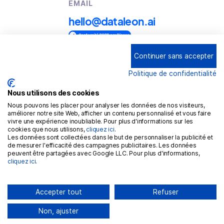
EMAIL
hello@dataleon.ai
Continuer sans accepter
Copyright © 2025
Dataleon
Politique de confidentialité
Term conditions of use
Legal mentions
Nous utilisons des cookies
Nous pouvons les placer pour analyser les données de nos visiteurs,
Confidentiality policy
améliorer notre site Web, afficher un contenu personnalisé et vous faire
vivre une expérience inoubliable. Pour plus d'informations sur les
Cookies policy
cookies que nous utilisons,
cliquez ici
.
Les données sont collectées dans le but de personnaliser la publicité et
GDPR
de mesurer l'efficacité des campagnes publicitaires. Les données
peuvent être partagées avec Google LLC. Pour plus d'informations,
cliquez ici
.
Accepter tout
Refuser
Non, ajuster