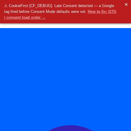
✕
⚠ CookieFirst [CF_DEBUG]: Late Consent detected — a Google
tag fired before Consent Mode defaults were set.
How to fix: GTG
/ consent load order →