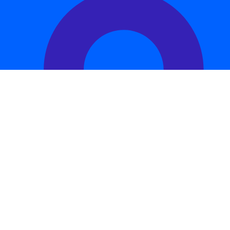
À propos
Dataleon est une plateforme B2B d’intelligence artificielle
et de computer vision en forte croissance. Elle vise à