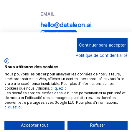
EMAIL
hello@dataleon.ai
Continuer sans accepter
Copyright © 2025
Dataleon
Politique de confidentialité
Conditions générales d'utilisation
Mention légales
Nous utilisons des cookies
Nous pouvons les placer pour analyser les données de nos visiteurs,
Politique de confidentialité
améliorer notre site Web, afficher un contenu personnalisé et vous faire
vivre une expérience inoubliable. Pour plus d'informations sur les
Politique de cookies
cookies que nous utilisons,
cliquez ici
.
Les données sont collectées dans le but de personnaliser la publicité et
RGPD
de mesurer l'efficacité des campagnes publicitaires. Les données
peuvent être partagées avec Google LLC. Pour plus d'informations,
cliquez ici
.
Accepter tout
Refuser