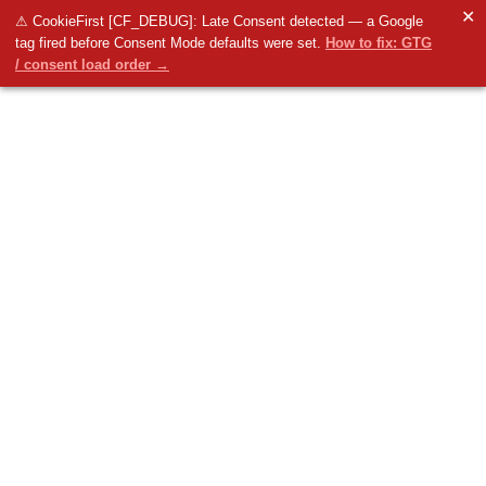
✕
⚠ CookieFirst [CF_DEBUG]: Late Consent detected — a Google
tag fired before Consent Mode defaults were set.
How to fix: GTG
/ consent load order →