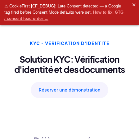
✕
⚠ CookieFirst [CF_DEBUG]: Late Consent detected — a Google
tag fired before Consent Mode defaults were set.
How to fix: GTG
/ consent load order →
KYC - VÉRIFICATION D'IDENTITÉ
Solution KYC: Vérification
d'identité et des documents
Réserver une démonstration