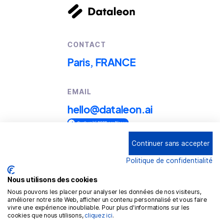
CONTACT
Paris, FRANCE
EMAIL
hello@dataleon.ai
Continuer sans accepter
Copyright © 2025
Dataleon
Politique de confidentialité
Conditions générales d'utilisation
Mention légales
Nous utilisons des cookies
Nous pouvons les placer pour analyser les données de nos visiteurs,
Politique de confidentialité
améliorer notre site Web, afficher un contenu personnalisé et vous faire
vivre une expérience inoubliable. Pour plus d'informations sur les
Politique de cookies
cookies que nous utilisons,
cliquez ici
.