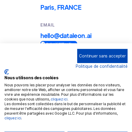
Paris, FRANCE
EMAIL
hello@dataleon.ai
Continuer sans accepter
Copyright © 2025
Dataleon
Politique de confidentialité
Conditions générales d'utilisation
Mention légales
Nous utilisons des cookies
Nous pouvons les placer pour analyser les données de nos visiteurs,
Politique de confidentialité
améliorer notre site Web, afficher un contenu personnalisé et vous faire
vivre une expérience inoubliable. Pour plus d'informations sur les
Politique de cookies
cookies que nous utilisons,
cliquez ici
.
Les données sont collectées dans le but de personnaliser la publicité et
RGPD
de mesurer l'efficacité des campagnes publicitaires. Les données
peuvent être partagées avec Google LLC. Pour plus d'informations,
cliquez ici
.