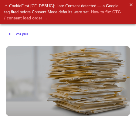
✕
⚠ CookieFirst [CF_DEBUG]: Late Consent detected — a Google
tag fired before Consent Mode defaults were set.
How to fix: GTG
/ consent load order →
Voir plus