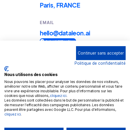
Paris, FRANCE
EMAIL
hello@dataleon.ai
Continuer sans accepter
Copyright © 2025
Dataleon
Politique de confidentialité
Conditions générales d'utilisation
Mention légales
Nous utilisons des cookies
Nous pouvons les placer pour analyser les données de nos visiteurs,
Politique de confidentialité
améliorer notre site Web, afficher un contenu personnalisé et vous faire
vivre une expérience inoubliable. Pour plus d'informations sur les
Politique de cookies
cookies que nous utilisons,
cliquez ici
.
Les données sont collectées dans le but de personnaliser la publicité et
RGPD
de mesurer l'efficacité des campagnes publicitaires. Les données
peuvent être partagées avec Google LLC. Pour plus d'informations,
cliquez ici
.