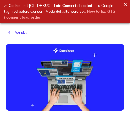
✕
⚠ CookieFirst [CF_DEBUG]: Late Consent detected — a Google
tag fired before Consent Mode defaults were set.
How to fix: GTG
/ consent load order →
Voir plus