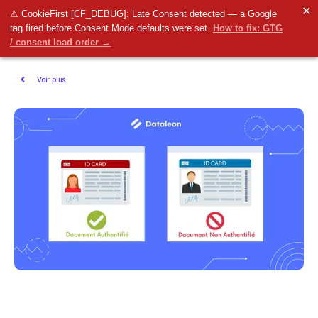
✕
⚠ CookieFirst [CF_DEBUG]: Late Consent detected — a Google
tag fired before Consent Mode defaults were set.
How to fix: GTG
/ consent load order →
Voir plus