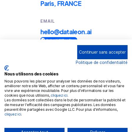
Paris, FRANCE
EMAIL
hello@dataleon.ai
Continuer sans accepter
Copyright © 2025
Dataleon
Politique de confidentialité
Conditions générales d'utilisation
Mention légales
Nous utilisons des cookies
Nous pouvons les placer pour analyser les données de nos visiteurs,
Politique de confidentialité
améliorer notre site Web, afficher un contenu personnalisé et vous faire
vivre une expérience inoubliable. Pour plus d'informations sur les
Politique de cookies
cookies que nous utilisons,
cliquez ici
.
Les données sont collectées dans le but de personnaliser la publicité et
RGPD
de mesurer l'efficacité des campagnes publicitaires. Les données
peuvent être partagées avec Google LLC. Pour plus d'informations,
cliquez ici
.