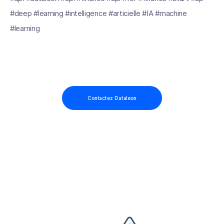
#deep #learning #intelligence #articielle #IA #machine
#learning
Contactez Dataleon