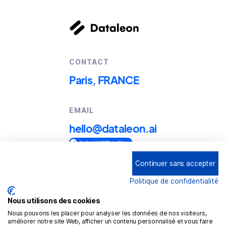
CONTACT
Paris, FRANCE
EMAIL
hello@dataleon.ai
Continuer sans accepter
Copyright © 2025
Dataleon
Politique de confidentialité
Term conditions of use
Legal mentions
Nous utilisons des cookies
Nous pouvons les placer pour analyser les données de nos visiteurs,
Confidentiality policy
améliorer notre site Web, afficher un contenu personnalisé et vous faire