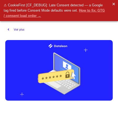
✕
⚠ CookieFirst [CF_DEBUG]: Late Consent detected — a Google
tag fired before Consent Mode defaults were set.
How to fix: GTG
/ consent load order →
Voir plus