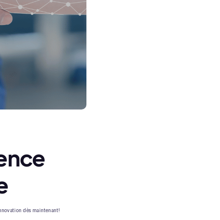
gence
e
'innovation dès maintenant!