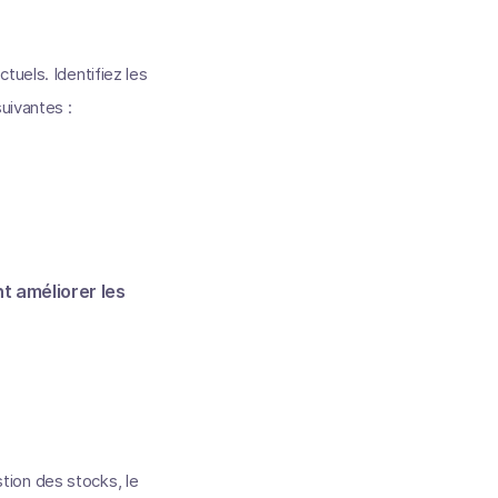
tuels. Identifiez les
uivantes :
t améliorer les
stion des stocks, le