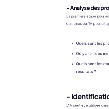
- Analyse des pr
La première étape pour ado
domaines où l'IA pourrait 
Quels sont les pr
Où y a-t-il des ine
Quels sont les do
résultats ?
- Identificat
L'IA peut être utilisée dan