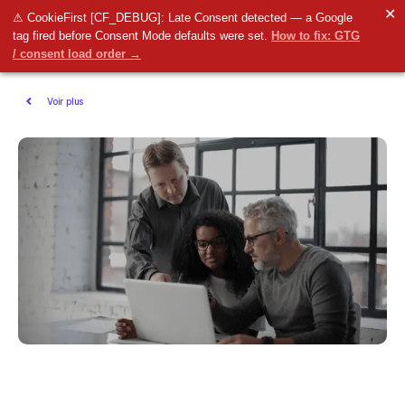
✕
⚠ CookieFirst [CF_DEBUG]: Late Consent detected — a Google
tag fired before Consent Mode defaults were set.
How to fix: GTG
/ consent load order →
Voir plus