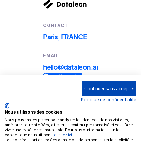
CONTACT
Paris, FRANCE
EMAIL
hello@dataleon.ai
Continuer sans accepter
Copyright © 2025
Dataleon
Politique de confidentialité
Conditions générales d'utilisation
Mention légales
Nous utilisons des cookies
Nous pouvons les placer pour analyser les données de nos visiteurs,
Politique de confidentialité
améliorer notre site Web, afficher un contenu personnalisé et vous faire
vivre une expérience inoubliable. Pour plus d'informations sur les
Politique de cookies
cookies que nous utilisons,
cliquez ici
.
Les données sont collectées dans le but de personnaliser la publicité et