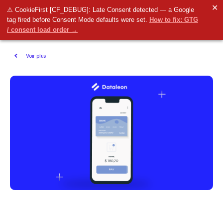
✕
⚠ CookieFirst [CF_DEBUG]: Late Consent detected — a Google
tag fired before Consent Mode defaults were set.
How to fix: GTG
/ consent load order →
Voir plus