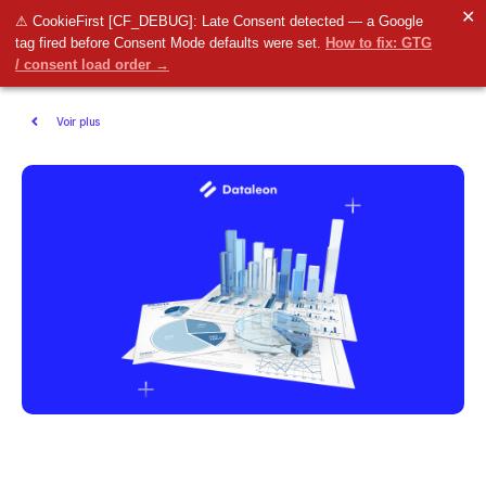
✕
⚠ CookieFirst [CF_DEBUG]: Late Consent detected — a Google
tag fired before Consent Mode defaults were set.
How to fix: GTG
/ consent load order →
Voir plus