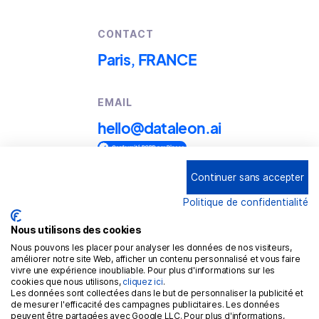
CONTACT
Paris, FRANCE
EMAIL
hello@dataleon.ai
Continuer sans accepter
Copyright © 2025
Dataleon
Politique de confidentialité
Conditions générales d'utilisation
Mention légales
Nous utilisons des cookies
Nous pouvons les placer pour analyser les données de nos visiteurs,
Politique de confidentialité
améliorer notre site Web, afficher un contenu personnalisé et vous faire
vivre une expérience inoubliable. Pour plus d'informations sur les
Politique de cookies
cookies que nous utilisons,
cliquez ici
.
Les données sont collectées dans le but de personnaliser la publicité et
RGPD
de mesurer l'efficacité des campagnes publicitaires. Les données
peuvent être partagées avec Google LLC. Pour plus d'informations,