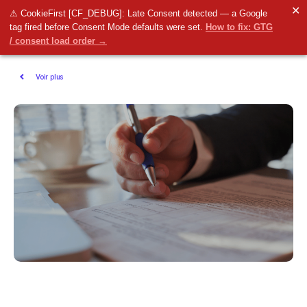
✕
⚠ CookieFirst [CF_DEBUG]: Late Consent detected — a Google
tag fired before Consent Mode defaults were set.
How to fix: GTG
/ consent load order →
Voir plus