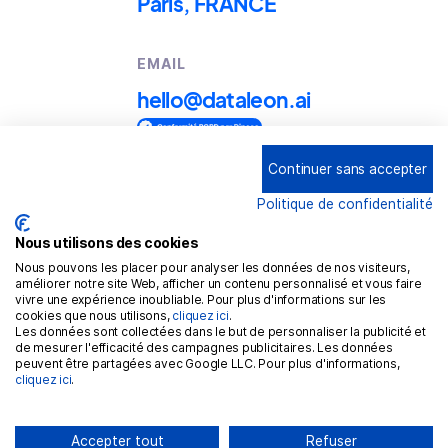
Paris, FRANCE
EMAIL
hello@dataleon.ai
Continuer sans accepter
Copyright © 2025
Dataleon
Politique de confidentialité
Conditions générales d'utilisation
Mention légales
Nous utilisons des cookies
Nous pouvons les placer pour analyser les données de nos visiteurs,
Politique de confidentialité
améliorer notre site Web, afficher un contenu personnalisé et vous faire
vivre une expérience inoubliable. Pour plus d'informations sur les
Politique de cookies
cookies que nous utilisons,
cliquez ici
.
Les données sont collectées dans le but de personnaliser la publicité et
RGPD
de mesurer l'efficacité des campagnes publicitaires. Les données
peuvent être partagées avec Google LLC. Pour plus d'informations,
cliquez ici
.
Accepter tout
Refuser