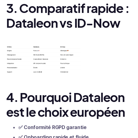
3. Comparatif rapide :
Dataleon vs ID-Now
4. Pourquoi Dataleon
est le choix européen
✅
Conformité RGPD garantie
✅
Onboarding rapide et fluide