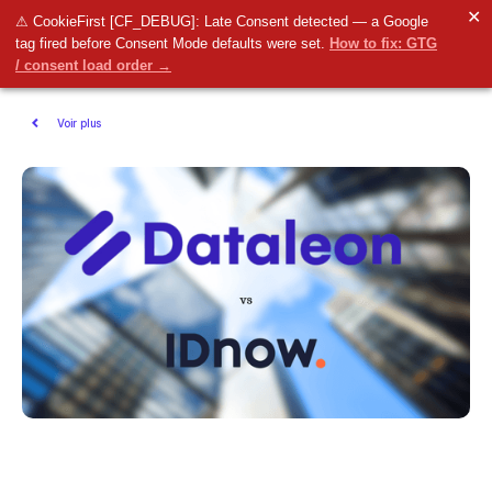
✕
⚠ CookieFirst [CF_DEBUG]: Late Consent detected — a Google
tag fired before Consent Mode defaults were set.
How to fix: GTG
/ consent load order →
Voir plus