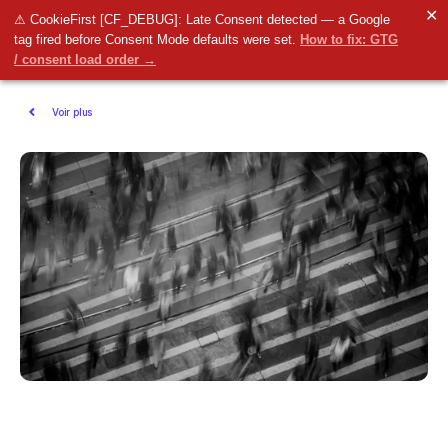
✕
⚠ CookieFirst [CF_DEBUG]: Late Consent detected — a Google
tag fired before Consent Mode defaults were set.
How to fix: GTG
/ consent load order →
Voir plus