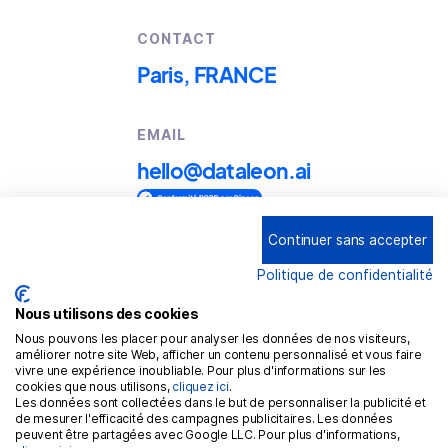
CONTACT
Paris, FRANCE
EMAIL
hello@dataleon.ai
Continuer sans accepter
Copyright © 2025
Dataleon
Politique de confidentialité
Conditions générales d'utilisation
Mention légales
Nous utilisons des cookies
Nous pouvons les placer pour analyser les données de nos visiteurs,
Politique de confidentialité
améliorer notre site Web, afficher un contenu personnalisé et vous faire
vivre une expérience inoubliable. Pour plus d'informations sur les
Politique de cookies
cookies que nous utilisons,
cliquez ici
.
Les données sont collectées dans le but de personnaliser la publicité et
RGPD
de mesurer l'efficacité des campagnes publicitaires. Les données
peuvent être partagées avec Google LLC. Pour plus d'informations,