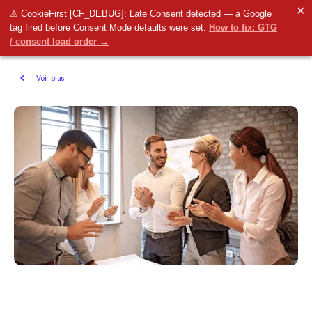
✕
⚠ CookieFirst [CF_DEBUG]: Late Consent detected — a Google
tag fired before Consent Mode defaults were set.
How to fix: GTG
/ consent load order →
Voir plus