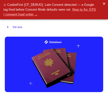
✕
⚠ CookieFirst [CF_DEBUG]: Late Consent detected — a Google
tag fired before Consent Mode defaults were set.
How to fix: GTG
/ consent load order →
Voir plus