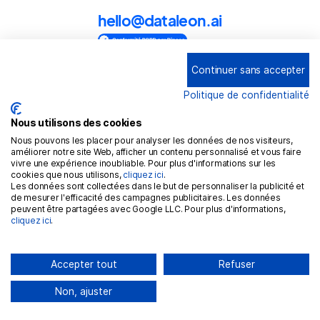
hello@dataleon.ai
Continuer sans accepter
Copyright © 2025
Dataleon
Politique de confidentialité
Conditions générales d'utilisation
Mention légales
Nous utilisons des cookies
Nous pouvons les placer pour analyser les données de nos visiteurs,
Politique de confidentialité
améliorer notre site Web, afficher un contenu personnalisé et vous faire
vivre une expérience inoubliable. Pour plus d'informations sur les
Politique de cookies
cookies que nous utilisons,
cliquez ici
.
Les données sont collectées dans le but de personnaliser la publicité et
RGPD
de mesurer l'efficacité des campagnes publicitaires. Les données
peuvent être partagées avec Google LLC. Pour plus d'informations,
cliquez ici
.
Accepter tout
Refuser
Non, ajuster