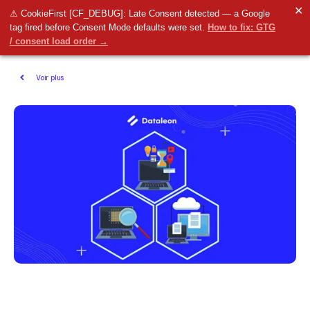
✕
⚠ CookieFirst [CF_DEBUG]: Late Consent detected — a Google
tag fired before Consent Mode defaults were set.
How to fix: GTG
/ consent load order →
Voir plus