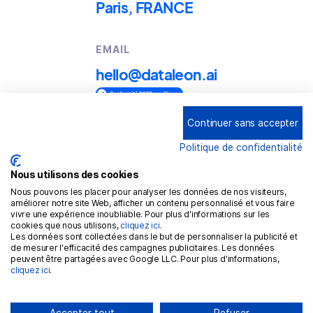
Paris, FRANCE
EMAIL
hello@dataleon.ai
Continuer sans accepter
Copyright © 2025
Dataleon
Politique de confidentialité
Conditions générales d'utilisation
Mention légales
Nous utilisons des cookies
Nous pouvons les placer pour analyser les données de nos visiteurs,
Politique de confidentialité
améliorer notre site Web, afficher un contenu personnalisé et vous faire
vivre une expérience inoubliable. Pour plus d'informations sur les
Politique de cookies
cookies que nous utilisons,
cliquez ici
.
Les données sont collectées dans le but de personnaliser la publicité et
RGPD
de mesurer l'efficacité des campagnes publicitaires. Les données
peuvent être partagées avec Google LLC. Pour plus d'informations,
cliquez ici
.