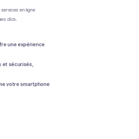
 services en ligne
es clics.
ffre une expérience
 et sécurisés,
orme votre smartphone