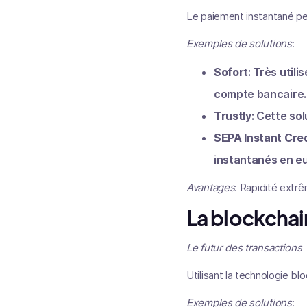
Le paiement instantané per
Exemples de solutions
:
Sofort
: Très util
compte bancaire.
Trustly
: Cette so
SEPA Instant Cred
instantanés en eu
Avantages
: Rapidité extrê
La blockchai
Le futur des transactions
Utilisant la technologie b
Exemples de solutions
: