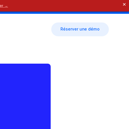
✕
der →
🗓 Nous contacter
Réserver une démo