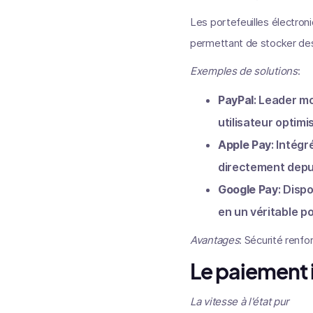
Les portefeuilles électron
permettant de stocker des 
Exemples de solutions
:
PayPal
: Leader m
utilisateur optim
Apple Pay
: Intég
directement depu
Google Pay
: Disp
en un véritable po
Avantages
: Sécurité renforc
Le paiement 
La vitesse à l'état pur