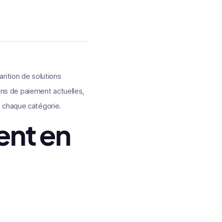
rition de solutions
ions de paiement actuelles,
e chaque catégorie.
ent en