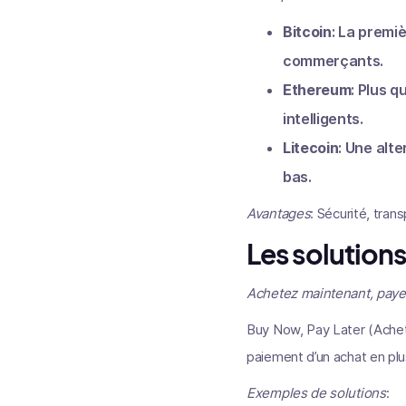
Bitcoin
: La premi
commerçants.
Ethereum
: Plus 
intelligents.
Litecoin
: Une alt
bas.
Avantages
: Sécurité, tran
Les solution
Achetez maintenant, paye
Buy Now, Pay Later (Achet
paiement d’un achat en plus
Exemples de solutions
: